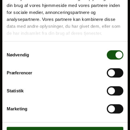
din brug af vores hjemmeside med vores partnere inden
BLIV ELEV
for sociale medier, annonceringspartnere og
Optagelse
analysepartnere. Vores partnere kan kombinere disse
Om E.G.
Til forældre
data med andre oplysninger, du har givet dem, eller som
de har indsamlet fra din brug af deres tjenester.
VORES UDDANNELSER
Samtykkevalg
STX
Nødvendig
HF
Alle fag og valgfag
Præferencer
OM E.G.
Statistik
Kontakt
Nyheder
Marketing
Ferieplan
E.G. Historisk