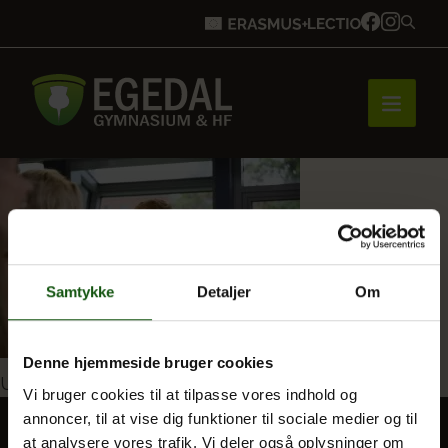
Forside
Brobygning
Samtykke
Detaljer
Om
Bliv elev
Denne hjemmeside bruger cookies
Indlægsnavigation
Udgivet i
Informatik
Vi bruger cookies til at tilpasse vores indhold og
annoncer, til at vise dig funktioner til sociale medier og til
Vores uddannelser
at analysere vores trafik. Vi deler også oplysninger om