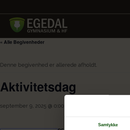
« Alle Begivenheder
Denne begivenhed er allerede afholdt.
Aktivitetsdag
september 9, 2025 @ 0:00
Samtykke