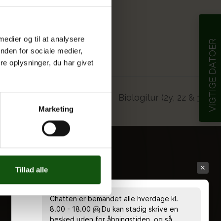
 medier og til at analysere
VIGTIGE DATOER
nden for sociale medier,
e oplysninger, du har givet
Biologitur (2y, 2z & 3y)
Marketing
Tillad alle
Chatten er bemandet alle hverdage kl.
8.00 - 18.00 🤗 Du kan stadig skrive en
besked uden for åbningstiden, og så