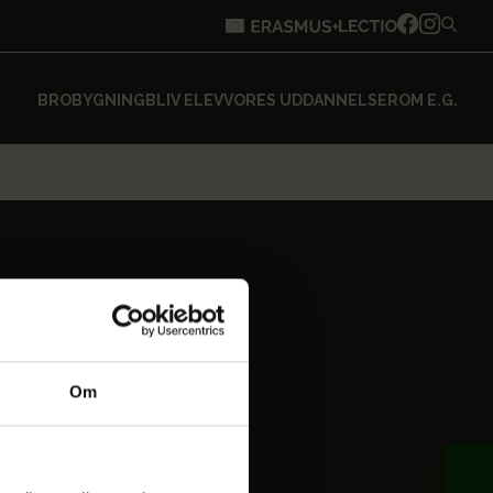
BROBYGNING
BLIV ELEV
VORES UDDANNELSER
OM E.G.
Om