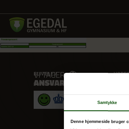
BLIV ELEV
VORES
Optagelse
STX
Til forældre
HF
Alle fag
Samtykke
Denne hjemmeside bruger c