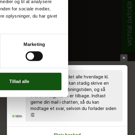
 medier og til at analysere
VIGTIGE DATOER
nden for sociale medier,
e oplysninger, du har givet
Marketing
Chatten er bemandet alle hverdage kl.
Tillad alle
8.00 - 18.00 🤗 Du kan stadig skrive en
besked uden for åbningstiden, og så
svarer vi dig, når vi er tilbage. Indtast
gerne din mail i chatten, så du kan
modtage et svar, selvom du forlader siden
👏
Skriv besked