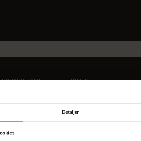
 UDDANNELSER
OM E.G.
Kontakt
Nyheder
 og valgfag
Ferieplan
Detaljer
E.G. Historisk
Tal og Oplysninger
ookies