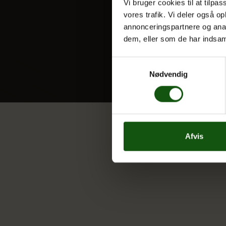
Vi bruger cookies til at tilpas
vores trafik. Vi deler også 
annonceringspartnere og anal
dem, eller som de har indsaml
Samtykkevalg
Nødvendig
Afvis