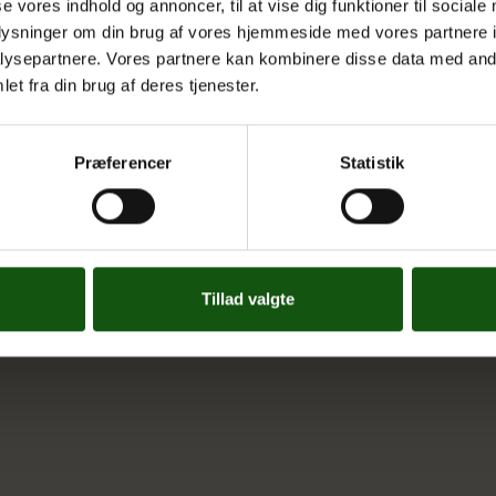
Cookiepolitik
se vores indhold og annoncer, til at vise dig funktioner til sociale
oplysninger om din brug af vores hjemmeside med vores partnere i
Tilgængelighedserklæring
ysepartnere. Vores partnere kan kombinere disse data med andr
Whistleblowerservice
et fra din brug af deres tjenester.
Præferencer
Statistik
Tillad valgte