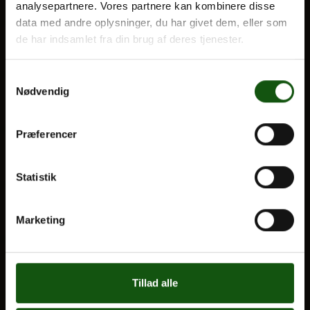
analysepartnere. Vores partnere kan kombinere disse
VORES UDDANNELSER
data med andre oplysninger, du har givet dem, eller som
de har indsamlet fra din brug af deres tjenester.
STX
Om E.G.
HF
Samtykkevalg
Alle fag og valgfag
Nødvendig
OM E.G.
Præferencer
Kontakt
Nyheder
Statistik
Ferieplan
E.G. Historisk
Marketing
Tal og Oplysninger
Cookiepolitik
Tillad alle
Tilgængelighedserklæring
Chatten er bemandet alle hverdage kl.
8.00 - 18.00 🤗 Du kan stadig skrive en
Whistleblowerservice