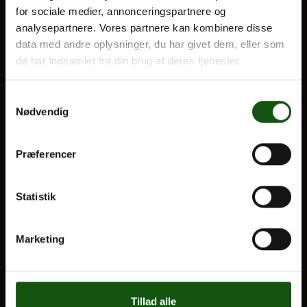
Optagelse
for sociale medier, annonceringspartnere og
Til forældre
analysepartnere. Vores partnere kan kombinere disse
data med andre oplysninger, du har givet dem, eller som
Om E.G.
de har indsamlet fra din brug af deres tjenester.
VORES UDDANNELSER
STX
Samtykkevalg
HF
Nødvendig
Alle fag og valgfag
Præferencer
OM E.G.
Kontakt
Statistik
Nyheder
Ferieplan
Marketing
E.G. Historisk
Tal og Oplysninger
Tillad alle
Cookiepolitik