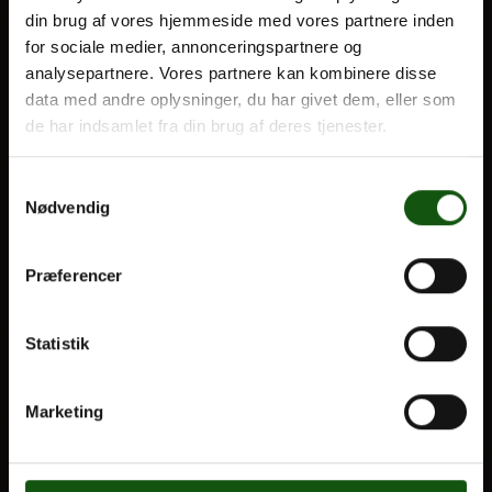
din brug af vores hjemmeside med vores partnere inden
BLIV ELEV
for sociale medier, annonceringspartnere og
Optagelse
analysepartnere. Vores partnere kan kombinere disse
Om E.G.
Til forældre
data med andre oplysninger, du har givet dem, eller som
de har indsamlet fra din brug af deres tjenester.
VORES UDDANNELSER
Samtykkevalg
STX
Nødvendig
HF
Alle fag og valgfag
Præferencer
OM E.G.
Statistik
Kontakt
Nyheder
Marketing
Ferieplan
E.G. Historisk