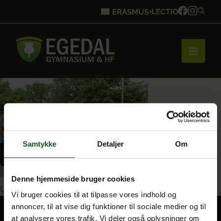
Forside
Brobygning
Samtykke
Detaljer
Om
Bliv elev
Denne hjemmeside bruger cookies
Indlægsnavigation
Udgivet i
Tillykke til en helt særlig årgang!
Vi bruger cookies til at tilpasse vores indhold og
annoncer, til at vise dig funktioner til sociale medier og til
Vores uddannelser
at analysere vores trafik. Vi deler også oplysninger om