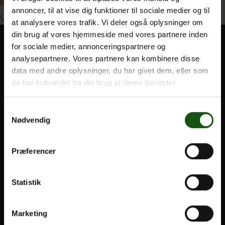
annoncer, til at vise dig funktioner til sociale medier og til
Indlægsnavigation
Udgivet i
Til folkemøde i Valbyparken
at analysere vores trafik. Vi deler også oplysninger om
din brug af vores hjemmeside med vores partnere inden
Om E.G.
for sociale medier, annonceringspartnere og
analysepartnere. Vores partnere kan kombinere disse
BLIV ELEV
data med andre oplysninger, du har givet dem, eller som
Optagelse
de har indsamlet fra din brug af deres tjenester.
Til forældre
Samtykkevalg
Nødvendig
VORES UDDANNELSER
STX
Præferencer
HF
Alle fag og valgfag
Statistik
OM E.G.
Marketing
Kontakt