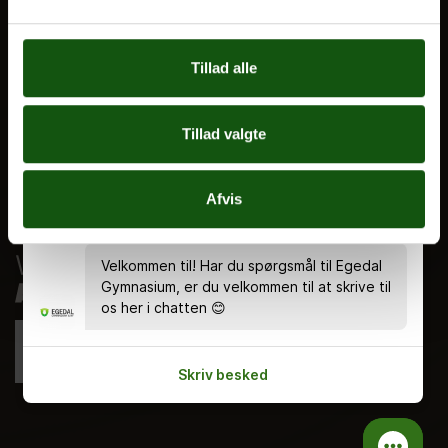
Nyheder
Ferieplan
Tillad alle
E.G. Historisk
Tal og Oplysninger
Tillad valgte
Cookiepolitik
Tilgængelighedserklæring
Afvis
Whistleblowerservice
Velkommen til! Har du spørgsmål til Egedal
Gymnasium, er du velkommen til at skrive til
os her i chatten 😊
Skriv besked