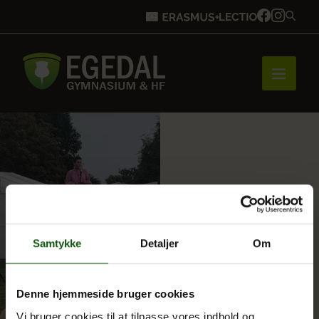
Forside
Brobygning
Samtykke
Detaljer
Om
Bliv elev
Denne hjemmeside bruger cookies
Vores uddannelser
Vi bruger cookies til at tilpasse vores indhold og