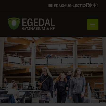
Forside
Brobygning
Bliv elev
Vores uddannelser