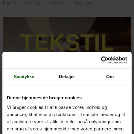
Forside
Om E.G.
Nyheder
Tekstilkunst
Om E.G.
Samtykke
Detaljer
Om
Tekstil-kunst-værker …
Denne hjemmeside bruger cookies
hvad går det ud på?
Vi bruger cookies til at tilpasse vores indhold og
annoncer, til at vise dig funktioner til sociale medier og til
at analysere vores trafik. Vi deler også oplysninger om
din brug af vores hjemmeside med vores partnere inden