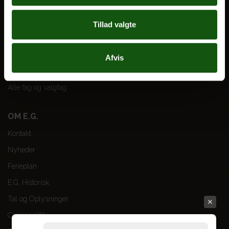
Til forældre
Tillad valgte
VORES UDDANNELSER
STX
Afvis
HF
Alle fag og valgfag
OM E.G.
Kontakt
Nyheder
Ferieplan
E.G. Historisk
Tal og Oplysninger
Cookiepolitik