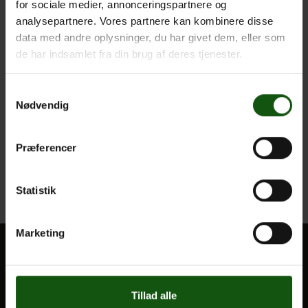
for sociale medier, annonceringspartnere og
analysepartnere. Vores partnere kan kombinere disse
data med andre oplysninger, du har givet dem, eller som
de har indsamlet fra din brug af deres tjenester.
Samtykkevalg
Nødvendig
Præferencer
Det forklarer og viser elever fra 3g Billedkunst B os i denne
video 😊
Statistik
Marketing
BLIV ELEV
Tillad alle
Optagelse