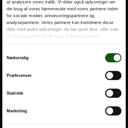
at analysere vores trafik. Vi deler også oplysninger om
din brug af vores hjemmeside med vores partnere inden
BLIV ELEV
for sociale medier, annonceringspartnere og
Om E.G.
analysepartnere. Vores partnere kan kombinere disse
Optagelse
data med andre oplysninger, du har givet dem, eller som
Til forældre
de har indsamlet fra din brug af deres tjenester.
VORES UDDANNELSER
Samtykkevalg
Nødvendig
STX
HF
Præferencer
Alle fag og valgfag
OM E.G.
Statistik
Kontakt
Marketing
Nyheder
Ferieplan