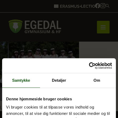
Forside
Brobygning
Samtykke
Detaljer
Om
Bliv elev
Denne hjemmeside bruger cookies
Indlægsnavigation
Udgivet i
Studenterbilleder 2022
Vi bruger cookies til at tilpasse vores indhold og
annoncer, til at vise dig funktioner til sociale medier og til
Vores uddannelser