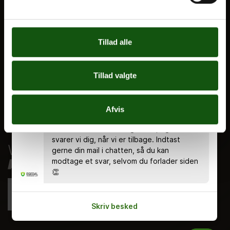
Kontakt
Nyheder
Ferieplan
Tillad alle
E.G. Historisk
Tal og Oplysninger
Tillad valgte
Cookiepolitik
Tilgængelighedserklæring
Chatten er bemandet alle hverdage kl.
Afvis
8.00 - 18.00 🤗 Du kan stadig skrive en
Whistleblowerservice
besked uden for åbningstiden, og så
svarer vi dig, når vi er tilbage. Indtast
gerne din mail i chatten, så du kan
modtage et svar, selvom du forlader siden
👏
Skriv besked