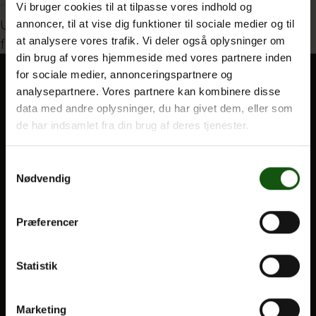
Vi bruger cookies til at tilpasse vores indhold og
Indlægsnavigation
Udgivet i
Stemningsindtryk fra udveksling med
annoncer, til at vise dig funktioner til sociale medier og til
at analysere vores trafik. Vi deler også oplysninger om
fransk
Om E.G.
din brug af vores hjemmeside med vores partnere inden
for sociale medier, annonceringspartnere og
analysepartnere. Vores partnere kan kombinere disse
BLIV ELEV
data med andre oplysninger, du har givet dem, eller som
de har indsamlet fra din brug af deres tjenester.
Optagelse
Til forældre
Samtykkevalg
Nødvendig
VORES UDDANNELSER
STX
Præferencer
HF
Alle fag og valgfag
Statistik
OM E.G.
Marketing