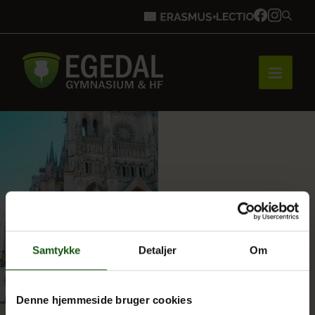
Forside
Brobygning
Samtykke
Detaljer
Om
Bliv elev
Denne hjemmeside bruger cookies
Vores uddannelser