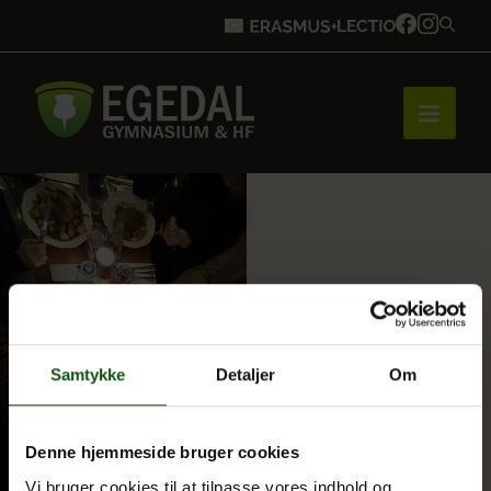
Forside
Brobygning
Samtykke
Detaljer
Om
Bliv elev
Denne hjemmeside bruger cookies
Vores uddannelser
Vi bruger cookies til at tilpasse vores indhold og