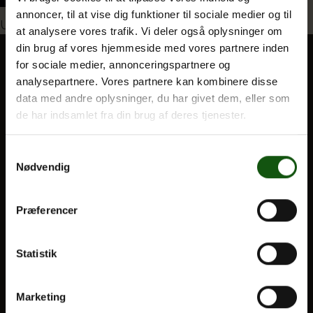
annoncer, til at vise dig funktioner til sociale medier og til
Indlægsnavigation
Udgivet i
Romantisk juletur til Paris
at analysere vores trafik. Vi deler også oplysninger om
din brug af vores hjemmeside med vores partnere inden
Om E.G.
for sociale medier, annonceringspartnere og
analysepartnere. Vores partnere kan kombinere disse
BLIV ELEV
data med andre oplysninger, du har givet dem, eller som
Optagelse
de har indsamlet fra din brug af deres tjenester.
Til forældre
Samtykkevalg
Nødvendig
VORES UDDANNELSER
STX
Præferencer
HF
Alle fag og valgfag
Statistik
OM E.G.
Marketing
Kontakt