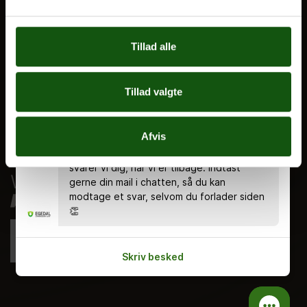
Nyheder
Ferieplan
Tillad alle
E.G. Historisk
Tal og Oplysninger
Tillad valgte
Cookiepolitik
Tilgængelighedserklæring
Chatten er bemandet alle hverdage kl.
Afvis
8.00 - 18.00 🤗 Du kan stadig skrive en
Whistleblowerservice
besked uden for åbningstiden, og så
svarer vi dig, når vi er tilbage. Indtast
gerne din mail i chatten, så du kan
modtage et svar, selvom du forlader siden
👏
Skriv besked