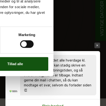
 medier og til at analysere
VIGTIGE DATOER
nden for sociale medier,
e oplysninger, du har givet
Marketing
Chatten er bemandet alle hverdage kl.
Tillad alle
8.00 - 18.00 🤗 Du kan stadig skrive en
besked uden for åbningstiden, og så
svarer vi dig, når vi er tilbage. Indtast
gerne din mail i chatten, så du kan
modtage et svar, selvom du forlader siden
👏
Skriv besked