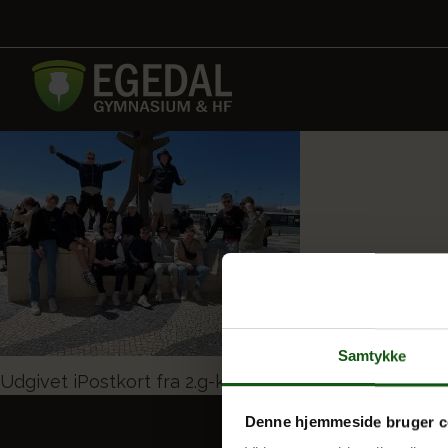
Samtykke
Indlægsnavigation
Udgivet i
Postkort fra 2.g-klasserne
Denne hjemmeside bruger c