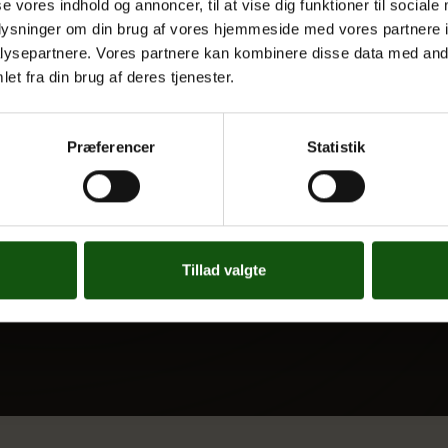
se vores indhold og annoncer, til at vise dig funktioner til sociale
 UDDANNELSER
OM E.G.
oplysninger om din brug af vores hjemmeside med vores partnere i
ysepartnere. Vores partnere kan kombinere disse data med andr
Kontakt
et fra din brug af deres tjenester.
Nyheder
 og valgfag
Ferieplan
Præferencer
Statistik
E.G. Historisk
Tal og Oplysninger
Cookiepolitik
Tilgængelighedserklæring
Tillad valgte
Whistleblowerservice