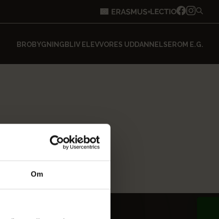
BROBYGNING
BLIV ELEV
VORES UDDANNELSER
OM E.G.
Om