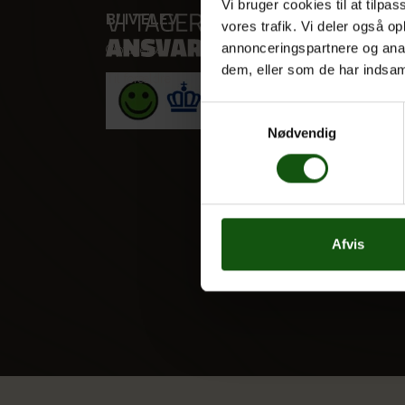
Vi bruger cookies til at tilpas
BLIV ELEV
VORES
vores trafik. Vi deler også 
annonceringspartnere og anal
Optagelse
STX
dem, eller som de har indsaml
Til forældre
HF
Alle fag
Samtykkevalg
Nødvendig
Afvis