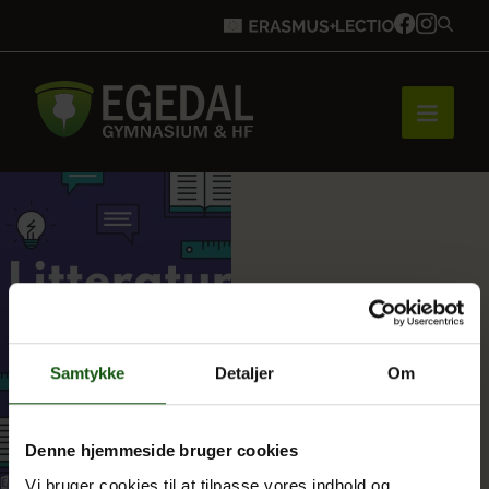
Forside
Brobygning
Samtykke
Detaljer
Om
Bliv elev
Denne hjemmeside bruger cookies
Vores uddannelser
Vi bruger cookies til at tilpasse vores indhold og