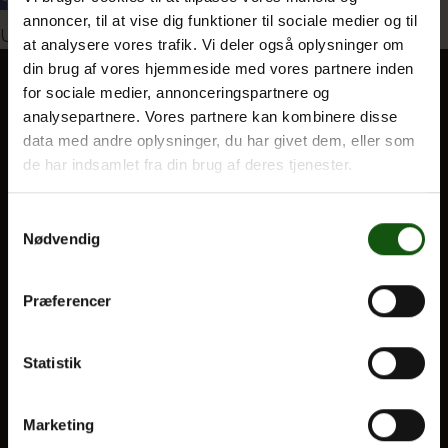
annoncer, til at vise dig funktioner til sociale medier og til
Indlægsnavigation
Udgivet i
Litteraturdag for unge
at analysere vores trafik. Vi deler også oplysninger om
din brug af vores hjemmeside med vores partnere inden
Om E.G.
for sociale medier, annonceringspartnere og
analysepartnere. Vores partnere kan kombinere disse
BLIV ELEV
data med andre oplysninger, du har givet dem, eller som
Optagelse
de har indsamlet fra din brug af deres tjenester.
Til forældre
Samtykkevalg
Nødvendig
VORES UDDANNELSER
STX
Præferencer
HF
Alle fag og valgfag
Statistik
OM E.G.
Marketing
Kontakt