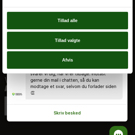
Nyheder
Ferieplan
Tillad alle
E.G. Historisk
Tal og Oplysninger
Tillad valgte
Cookiepolitik
Tilgængelighedserklæring
Chatten er bemandet alle hverdage kl.
Afvis
8.00 - 18.00 🤗 Du kan stadig skrive en
Whistleblowerservice
besked uden for åbningstiden, og så
svarer vi dig, når vi er tilbage. Indtast
gerne din mail i chatten, så du kan
modtage et svar, selvom du forlader siden
👏
Skriv besked