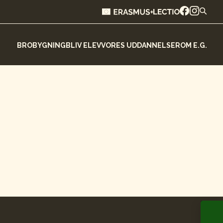
BROBYGNING
BLIV ELEV
VORES UDDANNELSER
OM E.G.