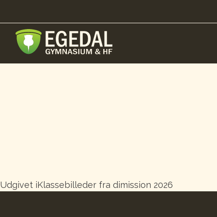
Indlægsnavigation
Udgivet i
Klassebilleder fra dimission 2026