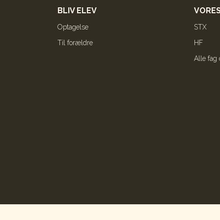
BLIV ELEV
VORES
Optagelse
STX
Til forældre
HF
Alle fag