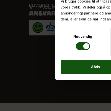
Vi bruger cookies til at tilpas
BLIV ELEV
VORES
vores trafik. Vi deler også 
annonceringspartnere og anal
Optagelse
STX
dem, eller som de har indsaml
Til forældre
HF
Alle fag
Samtykkevalg
Nødvendig
Afvis