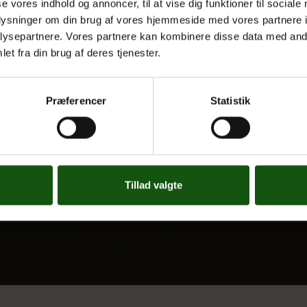
se vores indhold og annoncer, til at vise dig funktioner til sociale
 UDDANNELSER
OM E.G.
oplysninger om din brug af vores hjemmeside med vores partnere i
ysepartnere. Vores partnere kan kombinere disse data med andr
Kontakt
et fra din brug af deres tjenester.
Nyheder
 og valgfag
Ferieplan
Præferencer
Statistik
E.G. Historisk
Tal og Oplysninger
Cookiepolitik
Tilgængelighedserklæring
Tillad valgte
Whistleblowerservice