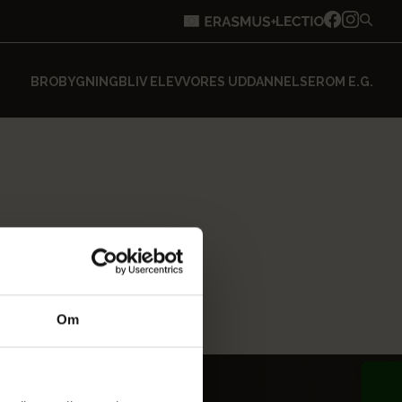
BROBYGNING
BLIV ELEV
VORES UDDANNELSER
OM E.G.
Om