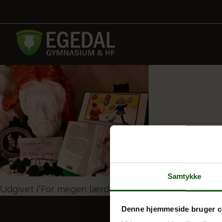
Samtykke
Indlægsnavigation
Udgivet i
“For megen lærdom kan knække selv den fris
Denne hjemmeside bruger c