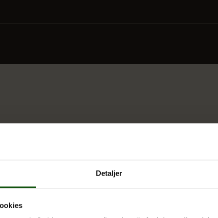
Detaljer
keste!“ :-)
ookies