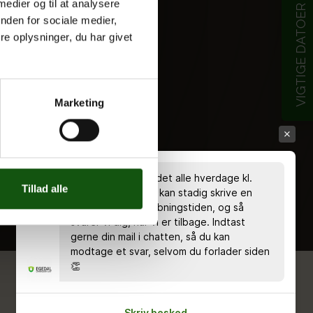
 medier og til at analysere
VIGTIGE DATOER
nden for sociale medier,
e oplysninger, du har givet
Marketing
Chatten er bemandet alle hverdage kl.
Tillad alle
8.00 - 18.00 🤗 Du kan stadig skrive en
besked uden for åbningstiden, og så
svarer vi dig, når vi er tilbage. Indtast
gerne din mail i chatten, så du kan
modtage et svar, selvom du forlader siden
👏
Skriv besked