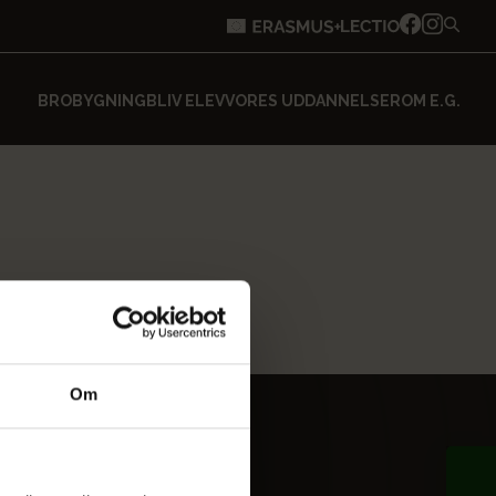
BROBYGNING
BLIV ELEV
VORES UDDANNELSER
OM E.G.
Om