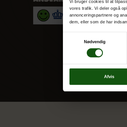
Vi bruger cookies til at tilpas
vores trafik. Vi deler også 
Til forældre
HF
annonceringspartnere og anal
Alle fag
dem, eller som de har indsaml
Samtykkevalg
Nødvendig
Afvis