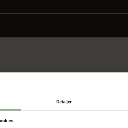
Detaljer
 UDDANNELSER
OM E.G.
ookies
Kontakt