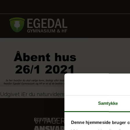
Indlægsnavigation
Udgivet i
Er du naturvidenskabstypen?
Samtykke
BLIV ELEV
VORES
Denne hjemmeside bruger c
Optagelse
STX