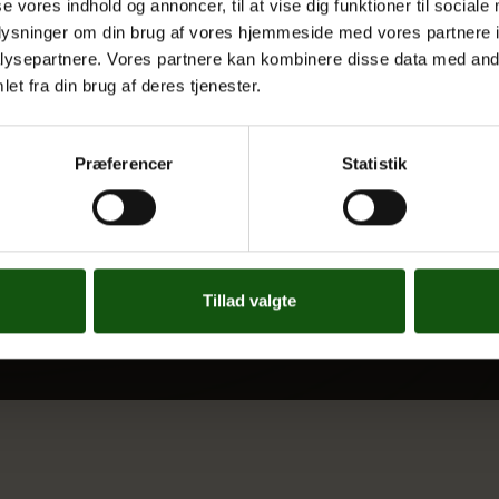
se vores indhold og annoncer, til at vise dig funktioner til sociale
oplysninger om din brug af vores hjemmeside med vores partnere i
Nyheder
ysepartnere. Vores partnere kan kombinere disse data med andr
 og valgfag
Ferieplan
et fra din brug af deres tjenester.
E.G. Historisk
Tal og Oplysninger
Præferencer
Statistik
Cookiepolitik
Tilgængelighedserklæring
Whistleblowerservice
Tillad valgte