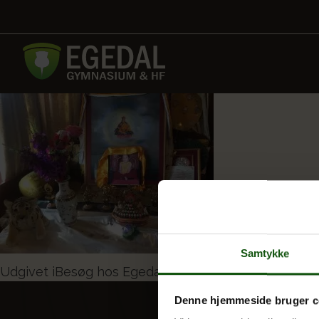
Samtykke
Indlægsnavigation
Udgivet i
Besøg hos Egedals alternative behandlere o
Denne hjemmeside bruger c