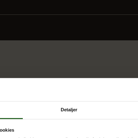
Detaljer
g spirituelle praktikere
ookies