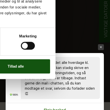
 medier og til at analysere
VIGTIGE DATOER
nden for sociale medier,
e oplysninger, du har givet
Marketing
Chatten er bemandet alle hverdage kl.
Tillad alle
8.00 - 18.00 🤗 Du kan stadig skrive en
besked uden for åbningstiden, og så
svarer vi dig, når vi er tilbage. Indtast
gerne din mail i chatten, så du kan
modtage et svar, selvom du forlader siden
👏
Skriv besked