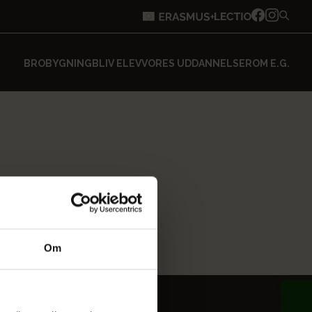
BROBYGNING
BLIV ELEV
VORES UDDANNELSER
OM E.G.
Om