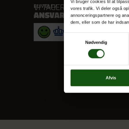
Vi bruger cookies til at tilpas
BLIV ELEV
VORES
vores trafik. Vi deler også 
annonceringspartnere og anal
Optagelse
STX
dem, eller som de har indsaml
Til forældre
HF
Alle fag
Samtykkevalg
Nødvendig
Afvis