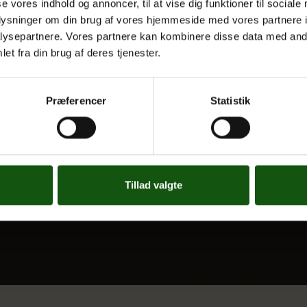
se vores indhold og annoncer, til at vise dig funktioner til sociale
 UDDANNELSER
OM E.G.
oplysninger om din brug af vores hjemmeside med vores partnere i
ysepartnere. Vores partnere kan kombinere disse data med andr
Kontakt
et fra din brug af deres tjenester.
Nyheder
 og valgfag
Ferieplan
Præferencer
Statistik
E.G. Historisk
Tal og Oplysninger
Cookiepolitik
Tilgængelighedserklæring
Tillad valgte
Whistleblowerservice