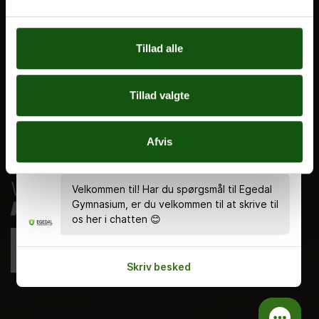
Nyheder
Ferieplan
Tillad alle
E.G. Historisk
Tal og Oplysninger
Tillad valgte
Cookiepolitik
Tilgængelighedserklæring
Afvis
Whistleblowerservice
Velkommen til! Har du spørgsmål til Egedal
Gymnasium, er du velkommen til at skrive til
os her i chatten 😊
Skriv besked