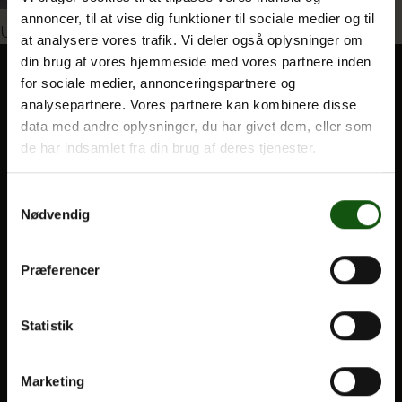
annoncer, til at vise dig funktioner til sociale medier og til
Indlægsnavigation
Udgivet i
1g på Folkemødet
at analysere vores trafik. Vi deler også oplysninger om
din brug af vores hjemmeside med vores partnere inden
Om E.G.
for sociale medier, annonceringspartnere og
analysepartnere. Vores partnere kan kombinere disse
BLIV ELEV
data med andre oplysninger, du har givet dem, eller som
Optagelse
de har indsamlet fra din brug af deres tjenester.
Til forældre
Samtykkevalg
Nødvendig
VORES UDDANNELSER
STX
Præferencer
HF
Alle fag og valgfag
Statistik
OM E.G.
Marketing
Kontakt