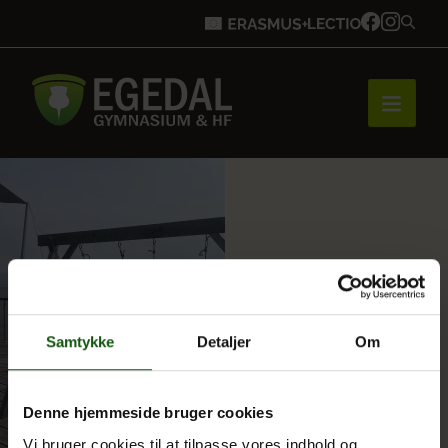
Forside
Brobygning
Samtykke
Detaljer
Om
Bliv elev
Denne hjemmeside bruger cookies
Vores uddannelser
Vi bruger cookies til at tilpasse vores indhold og