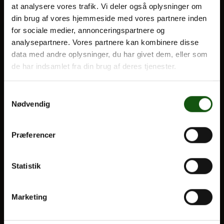
at analysere vores trafik. Vi deler også oplysninger om
din brug af vores hjemmeside med vores partnere inden
BLIV ELEV
for sociale medier, annonceringspartnere og
Om E.G.
analysepartnere. Vores partnere kan kombinere disse
Optagelse
data med andre oplysninger, du har givet dem, eller som
Til forældre
de har indsamlet fra din brug af deres tjenester.
VORES UDDANNELSER
Samtykkevalg
Nødvendig
STX
HF
Præferencer
Alle fag og valgfag
Statistik
OM E.G.
Kontakt
Marketing
Nyheder
Ferieplan