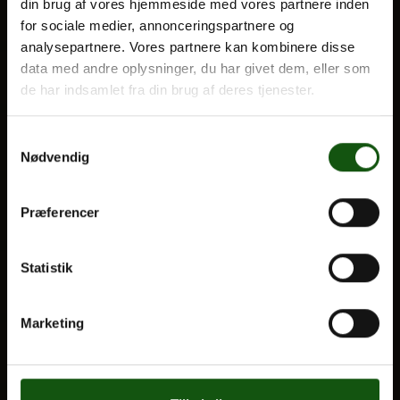
din brug af vores hjemmeside med vores partnere inden
for sociale medier, annonceringspartnere og
Optagelse
analysepartnere. Vores partnere kan kombinere disse
Til forældre
Om E.G.
data med andre oplysninger, du har givet dem, eller som
de har indsamlet fra din brug af deres tjenester.
VORES UDDANNELSER
STX
Samtykkevalg
Nødvendig
HF
Alle fag og valgfag
Præferencer
OM E.G.
Statistik
Kontakt
Nyheder
Marketing
Ferieplan
E.G. Historisk
Tal og Oplysninger