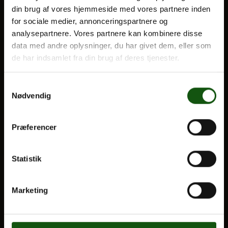
din brug af vores hjemmeside med vores partnere inden
BLIV ELEV
for sociale medier, annonceringspartnere og
Optagelse
analysepartnere. Vores partnere kan kombinere disse
Om E.G.
Til forældre
data med andre oplysninger, du har givet dem, eller som
de har indsamlet fra din brug af deres tjenester.
VORES UDDANNELSER
Samtykkevalg
STX
Nødvendig
HF
Alle fag og valgfag
Præferencer
OM E.G.
Statistik
Kontakt
Nyheder
Marketing
Ferieplan
E.G. Historisk