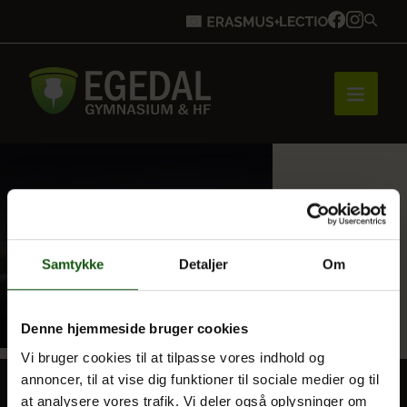
Forside
Brobygning
Samtykke
Detaljer
Om
Bliv elev
Denne hjemmeside bruger cookies
Vi bruger cookies til at tilpasse vores indhold og
annoncer, til at vise dig funktioner til sociale medier og til
Vores uddannelser
at analysere vores trafik. Vi deler også oplysninger om