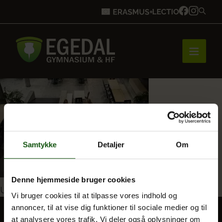
Forside
Brobygning
Samtykke
Detaljer
Om
Bliv elev
Denne hjemmeside bruger cookies
Indlægsnavigation
Udgivet i
Forside
Vi bruger cookies til at tilpasse vores indhold og
annoncer, til at vise dig funktioner til sociale medier og til
Vores uddannelser
at analysere vores trafik. Vi deler også oplysninger om