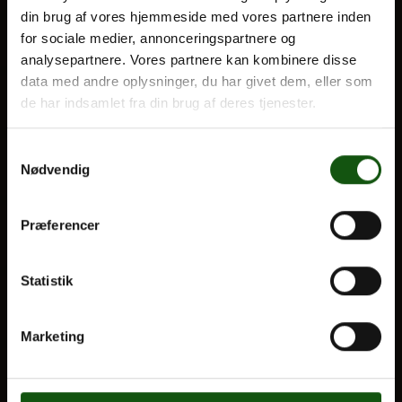
din brug af vores hjemmeside med vores partnere inden
BLIV ELEV
for sociale medier, annonceringspartnere og
Optagelse
analysepartnere. Vores partnere kan kombinere disse
Om E.G.
Til forældre
data med andre oplysninger, du har givet dem, eller som
de har indsamlet fra din brug af deres tjenester.
VORES UDDANNELSER
Samtykkevalg
STX
Nødvendig
HF
Alle fag og valgfag
Præferencer
OM E.G.
Statistik
Kontakt
Nyheder
Marketing
Ferieplan
E.G. Historisk