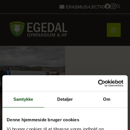
Forside
Brobygning
Samtykke
Detaljer
Om
Bliv elev
Denne hjemmeside bruger cookies
Vores uddannelser
Vi bruger cookies til at tilpasse vores indhold og