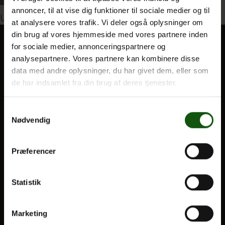
annoncer, til at vise dig funktioner til sociale medier og til
Indlægsnavigation
Udgivet i
9_126164954112741_2361918193870728
at analysere vores trafik. Vi deler også oplysninger om
din brug af vores hjemmeside med vores partnere inden
Om E.G.
for sociale medier, annonceringspartnere og
analysepartnere. Vores partnere kan kombinere disse
BLIV ELEV
data med andre oplysninger, du har givet dem, eller som
Optagelse
de har indsamlet fra din brug af deres tjenester.
Til forældre
Samtykkevalg
Nødvendig
VORES UDDANNELSER
STX
Præferencer
HF
Alle fag og valgfag
Statistik
OM E.G.
Marketing
Kontakt