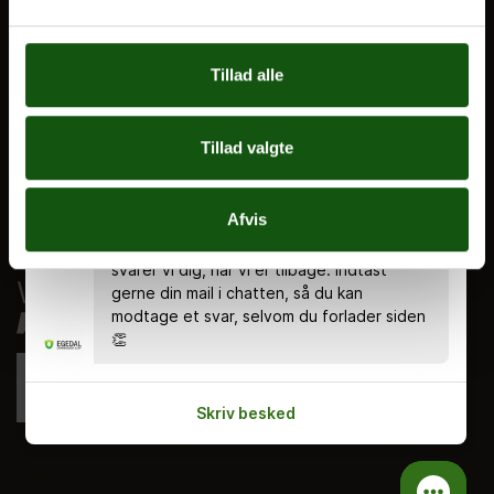
Nyheder
Ferieplan
Tillad alle
E.G. Historisk
Tal og Oplysninger
Tillad valgte
Cookiepolitik
Tilgængelighedserklæring
Chatten er bemandet alle hverdage kl.
Afvis
8.00 - 18.00 🤗 Du kan stadig skrive en
Whistleblowerservice
besked uden for åbningstiden, og så
svarer vi dig, når vi er tilbage. Indtast
gerne din mail i chatten, så du kan
modtage et svar, selvom du forlader siden
👏
Skriv besked