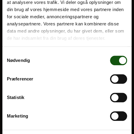
at analysere vores trafik. Vi deler også oplysninger om
din brug af vores hjemmeside med vores partnere inden
BLIV ELEV
for sociale medier, annonceringspartnere og
Om E.G.
analysepartnere. Vores partnere kan kombinere disse
Optagelse
data med andre oplysninger, du har givet dem, eller som
Til forældre
de har indsamlet fra din brug af deres tjenester.
VORES UDDANNELSER
Samtykkevalg
Nødvendig
STX
HF
Præferencer
Alle fag og valgfag
OM E.G.
Statistik
Kontakt
Marketing
Nyheder
Ferieplan