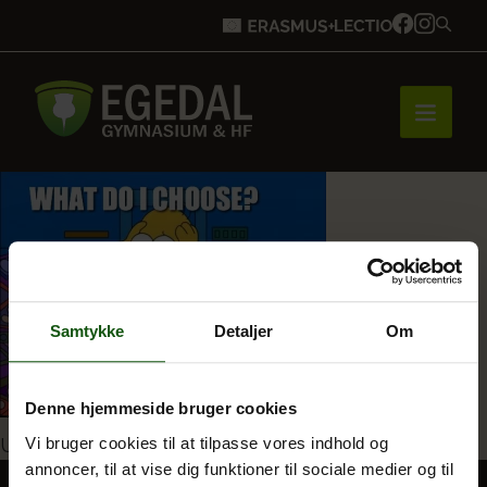
Forside
Brobygning
Samtykke
Detaljer
Om
Bliv elev
Denne hjemmeside bruger cookies
Indlægsnavigation
Vi bruger cookies til at tilpasse vores indhold og
Udgivet i
9_126164954112741_2235527593176456
annoncer, til at vise dig funktioner til sociale medier og til
Vores uddannelser